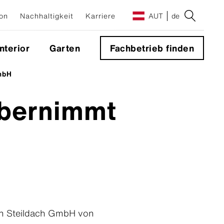
on
Nachhaltigkeit
Karriere
AUT
de
Interior
Garten
Fachbetrieb finden
mbH
e
übernimmt
g
ton Steildach GmbH von