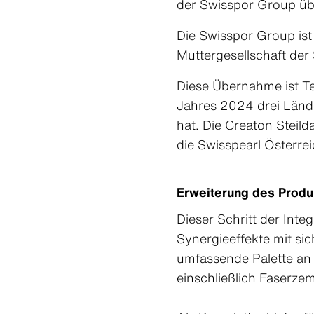
der Swisspor Group ü
Patina R
Patina In
Die Swisspor Group ist
Patina St
Muttergesellschaft der 
Purio On
Nobilis O
Diese Übernahme ist Te
Nobilis O
Jahres 2024 drei Länd
hat. Die Creaton Steild
die Swisspearl Österrei
Erweiterung des Produ
Dieser Schritt der Inte
Synergieeffekte mit sic
umfassende Palette an
Produktübersicht
Produktübersicht
Produktübersicht
Produktübersicht
Produktübersicht
einschließlich Faserze