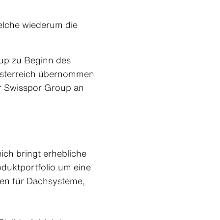
elche wiederum die
oup zu Beginn des
 Österreich übernommen
der Swisspor Group an
eich bringt erhebliche
oduktportfolio um eine
gen für Dachsysteme,
Kontakt
Kontakt
Kontakt
Kontakt
Kontakt