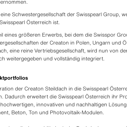
bernommen.
ough NXT
line NXT
 eine Schwestergesellschaft der Swisspearl Group, w
ructure NXT
Swisspearl Österreich ist.
dapress
ndapress lasierend
il eines größeren Erwerbs, bei dem die Swisspor Gr
ndapress R-Color
ergesellschaften der Creaton in Polen, Ungarn und
ach, eine reine Vertriebsgesellschaft, wird nun von 
ch weitergegeben und vollständig integriert.
ktportfolios
gration der Creaton Steildach in die Swisspearl Österr
h. Dadurch erweitert die Swisspearl Österreich ihr Pr
 hochwertigen, innovativen und nachhaltigen Lösun
Downloadcenter
Downloadcenter
Downloadcenter
Downloadcenter
Downloadcenter
ment, Beton, Ton und Photovoltaik-Modulen.