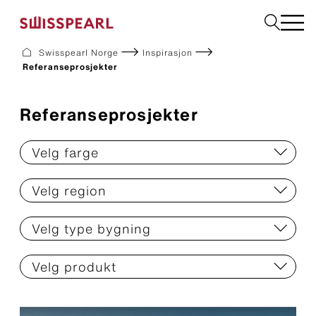
Swisspearl Norge
Inspirasjon
Referanseprosjekter
Fasade
Tak
Bygningsplater
Referanseprosjekter
Interiør
Bestill produktprøver
Velg farge
Velg region
Om oss
Rådgivning
Velg type bygning
Inspirasjon
Nedlastninger og dokumentasjon
Bærekraft
Velg produkt