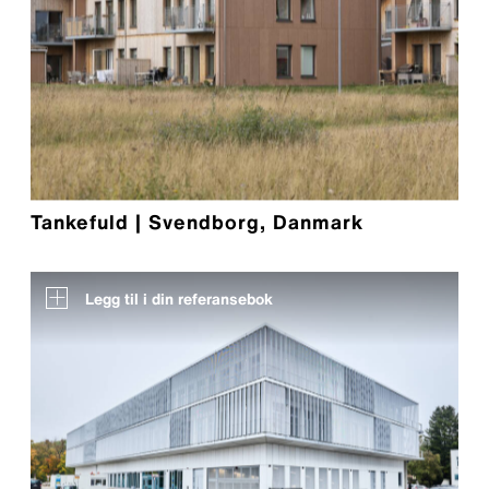
Tankefuld | Svendborg, Danmark
Legg til i din referansebok