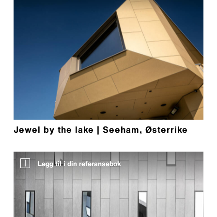
Jewel by the lake | Seeham, Østerrike
Legg til i din referansebok